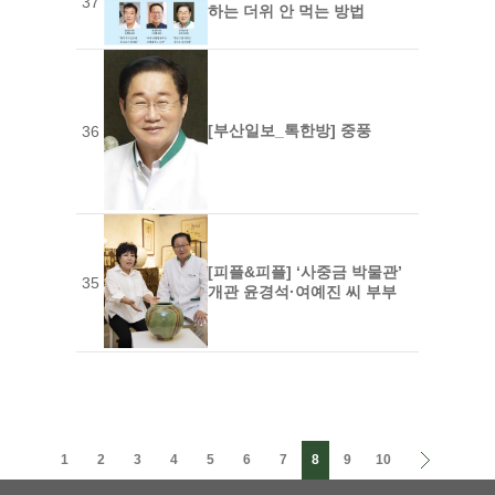
37
하는 더위 안 먹는 방법
[부산일보_톡한방] 중풍
36
[피플&피플] ‘사중금 박물관’
35
개관 윤경석·여예진 씨 부부
1
2
3
4
5
6
7
8
9
10