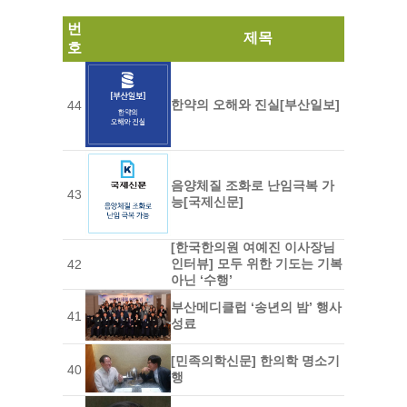
번
제목
호
한약의 오해와 진실[부산일보]
44
음양체질 조화로 난임극복 가
43
능[국제신문]
[한국한의원 여예진 이사장님
인터뷰] 모두 위한 기도는 기복
42
아닌 ‘수행’
부산메디클럽 ‘송년의 밤’ 행사
41
성료
[민족의학신문] 한의학 명소기
40
행