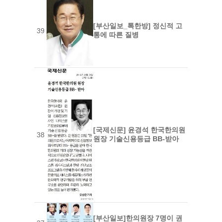
[부산일보_톡한방] 정신적 고
39
통에 따른 질병
[국제신문] 윤경석 한국한의원
38
원장 기술신용등급 BB-받아
[부산일보]한의원장 7명이 권