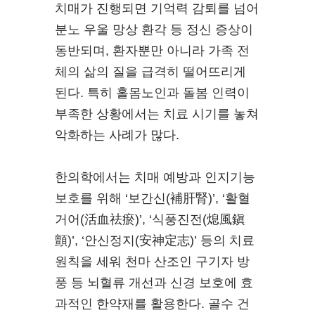
치매가 진행되면 기억력 감퇴를 넘어
분노 우울 망상 환각 등 정신 증상이
동반되며, 환자뿐만 아니라 가족 전
체의 삶의 질을 급격히 떨어뜨리게
된다. 특히 홀몸노인과 돌봄 인력이
부족한 상황에서는 치료 시기를 놓쳐
악화하는 사례가 많다.
한의학에서는 치매 예방과 인지기능
보호를 위해 ‘보간신(補肝腎)’, ‘활혈
거어(活血祛瘀)’, ‘식풍진전(熄風鎭
顫)’, ‘안신정지(安神定志)’ 등의 치료
원칙을 세워 천마 산조인 구기자 방
풍 등 뇌혈류 개선과 신경 보호에 효
과적인 한약재를 활용한다. 골수 건