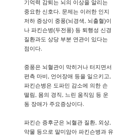
기억력 감퇴는 뇌의 이상을 알리는
중요한 신호다. 문제는 이러한 인지
저하 증상이 중풍(뇌경색, 뇌출혈)이
나 파킨슨병(두전풍) 등 퇴행성 신경
질환과도 상당 부분 연관이 있다는
점이다.
중풍은 뇌혈관이 막히거나 터지면서
편측 마비, 언어장애 등을 일으키고,
파킨슨병은 도파민 감소에 의한 손
떨림, 몸의 경직, 느린 움직임 등 운
동 장애가 주요증상이다.
파킨슨 증후군은 뇌혈관 질환, 외상,
약물 등으로 말미암아 파킨슨병과 유